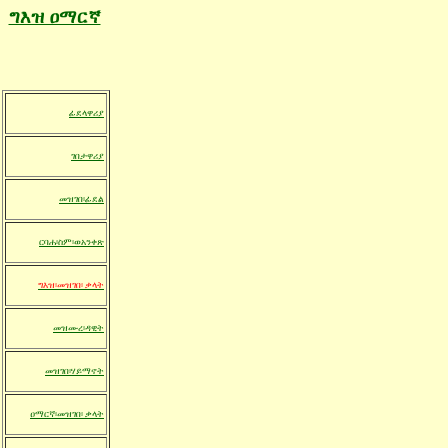
ግእዝ ዐማርኛ
ፊደላዋሪያ
ገበታዋሪያ
መዝገበ፡ፊደል
ርባሐ፡ስም
፡ወአንቀጽ
ግእዝ፡መዝገበ፡ ቃላት
መዝሙረ፡ዳዊት
መዝገበ፡ሃይማኖት
ዐማርኛ፡መዝገበ፡ ቃላት