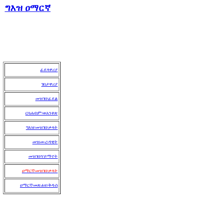
ግእዝ ዐማርኛ
ፊደላዋሪያ
ገበታዋሪያ
መዝገበ፡ፊደል
ርባሐ፡ስም
፡ወአንቀጽ
ግእዝ፡መዝገበ፡ቃላት
መዝሙረ፡ዳዊት
መዝገበ፡ሃይማኖት
ዐማርኛ፡መዝገበ፡ቃላት
ዐማርኛ፡መጽሐፍ፡ቅዱስ