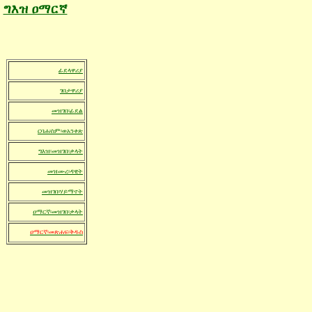
ግእዝ ዐማርኛ
ፊደላዋሪያ
ገበታዋሪያ
መዝገበ፡ፊደል
ርባሐ፡ስም
፡ወአንቀጽ
ግእዝ፡መዝገበ፡ቃላት
መዝሙረ፡ዳዊት
መዝገበ፡ሃይማኖት
ዐማርኛ፡መዝገበ፡ቃላት
ዐማርኛ፡መጽሐፍ፡ቅዱስ