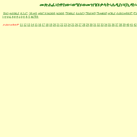
መጽሐፈ፡ሰዋስው፡ወግስ፡ወመዝገበ፡ቃላት፡ሐዲስ።(ኪዳነ፡
ሽፋን
መታሰቢያ
ቀ.ኀ.ሥ
.
ኅትመት
መክሥተ፡አርእስት
አርእስት
ማሳሰቢያ
ደራስያን
ማስታወሻ
ማመልከቻ
መግቢያ
ታሪክና፡መቅድም
ምዕ
ነ
ሠ
ዐ
ፈ
ጸ
ፀ
ቀ
ረ
ሰ
ተ
ጰ
ፐ
ዕርማት
ታሪክና፡መቅድም
11
12
13
14
15
16
17
18
19
20
21
22
23
24
25
26
27
28
29
30
31
32
33
34
35
36
37
38
39
40
41
42