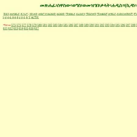
መጽሐፈ፡ሰዋስው፡ወግስ፡ወመዝገበ፡ቃላት፡ሐዲስ።(ኪዳነ፡
ሽፋን
መታሰቢያ
ቀ.ኀ.ሥ
.
ኅትመት
መክሥተ፡አርእስት
አርእስት
ማሳሰቢያ
ደራስያን
ማስታወሻ
ማመልከቻ
መግቢያ
ታሪክና፡መቅድም
ም
ነ
ሠ
ዐ
ፈ
ጸ
ፀ
ቀ
ረ
ሰ
ተ
ጰ
ፐ
ዕርማት
ማይ፡መ
575
575
577
578
579
580
581
582
583
584
585
586
587
588
589
590
591
592
593
594
595
596
597
598
611
612
613
614
615
616
617